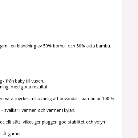
 garn i en blandning av 50% bomull och 50% äkta bambu.
 - från baby till vuxen.
ning, med goda resultat.
n vara mycket miljövänlig att använda – bambu är 100 %
 svalkar i värmen och värmer i kylan.
ciellt sätt, vilket ger plaggen god stabilitet och volym.
 åt garnet.