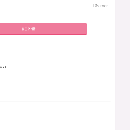
Läs mer...
KÖP
tsida