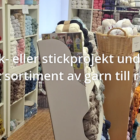
k- eller stickprojekt u
 sortiment av garn till r