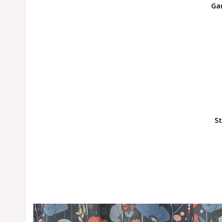
Ga
St