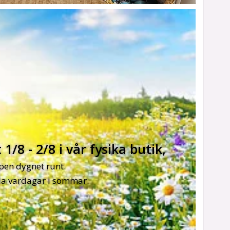
/8 - 2/8 i vår fysika butik,
en dygnet runt.
lla vardagar i sommar.