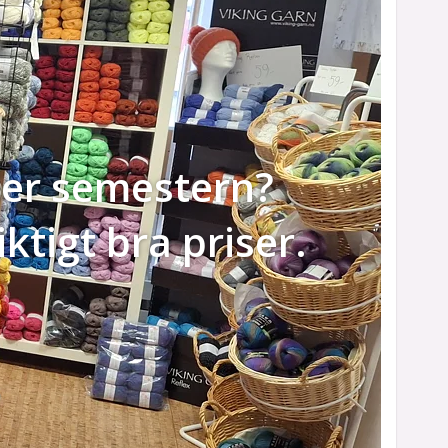
nder semestern?
iktigt bra priser.