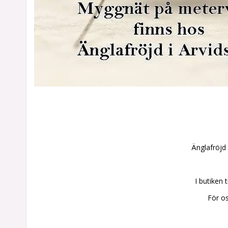
Änglafröjd 
I butiken
För os