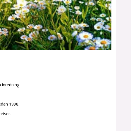
h inredning.
edan 1998.
priser.