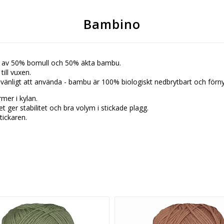
Bambino
år av 50% bomull och 50% äkta bambu.
till vuxen.
änligt att använda - bambu är 100% biologiskt nedbrytbart och förny
mer i kylan.
et ger stabilitet och bra volym i stickade plagg.
stickaren.